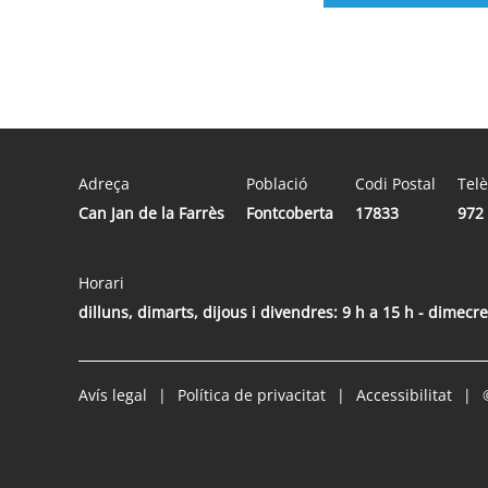
Adreça
Població
Codi Postal
Tel
Can Jan de la Farrès
Fontcoberta
17833
972 
Horari
dilluns, dimarts, dijous i divendres: 9 h a 15 h - dimecre
Avís legal
Política de privacitat
Accessibilitat