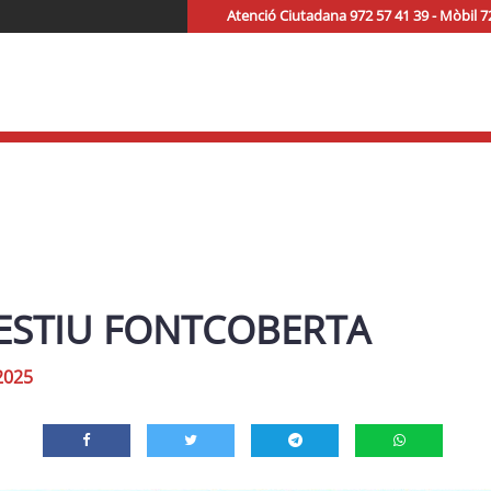
Atenció Ciutadana 972 57 41 39 - Mòbil 7
’ESTIU FONTCOBERTA
2025