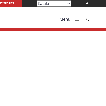
22 785 373
Cerca
Menú