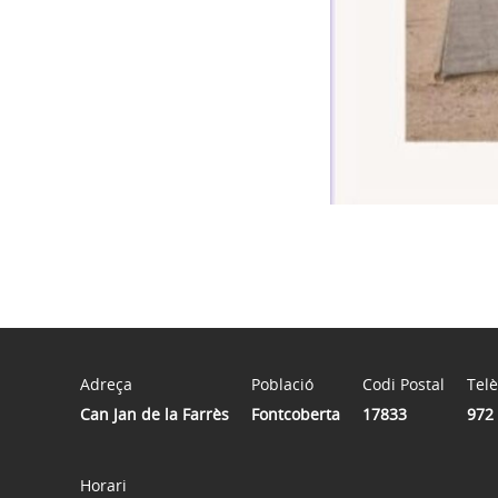
Adreça
Població
Codi Postal
Tel
Can Jan de la Farrès
Fontcoberta
17833
972 
Horari