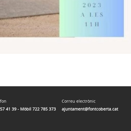
èfon
Correu electrònic
57 41 39 - Mòbil 722 785 373
ajuntament@fontcoberta.cat