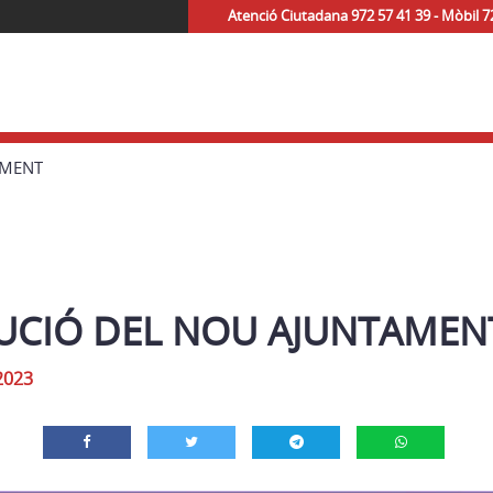
Atenció Ciutadana 972 57 41 39 - Mòbil 7
AMENT
UCIÓ DEL NOU AJUNTAMEN
2023