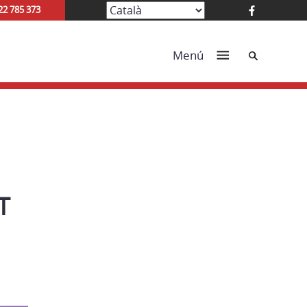
22 785 373
Cerca
Menú
T