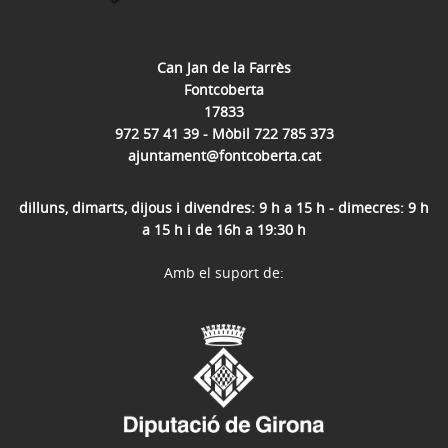
Can Jan de la Farrès
Fontcoberta
17833
972 57 41 39 - Mòbil 722 785 373
ajuntament@fontcoberta.cat
dilluns, dimarts, dijous i divendres: 9 h a 15 h - dimecres: 9 h
a 15 h i de 16h a 19:30 h
Amb el suport de: