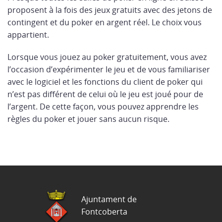
proposent à la fois des jeux gratuits avec des jetons de
contingent et du poker en argent réel. Le choix vous
appartient.
Lorsque vous jouez au poker gratuitement, vous avez
l’occasion d’expérimenter le jeu et de vous familiariser
avec le logiciel et les fonctions du client de poker qui
n’est pas différent de celui où le jeu est joué pour de
l’argent. De cette façon, vous pouvez apprendre les
règles du poker et jouer sans aucun risque.
Ajuntament de
Fontcoberta