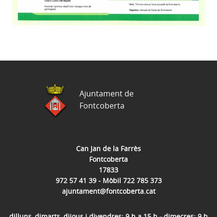
Ajuntament de
Fontcoberta
Can Jan de la Farrès
Fontcoberta
17833
972 57 41 39 - Mòbil 722 785 373
ajuntament@fontcoberta.cat
dilluns, dimarts, dijous i divendres: 9 h a 15 h - dimecres: 9 h