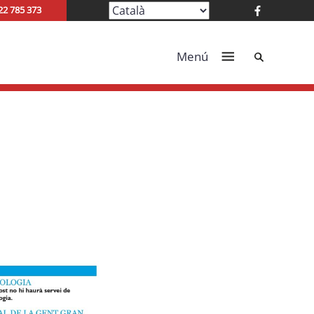
22 785 373
Cerca
Menú