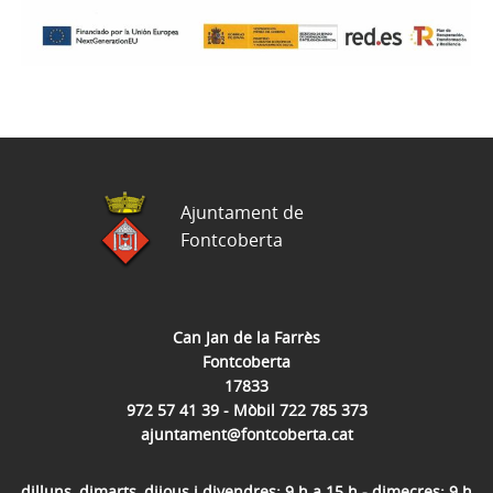
Ajuntament de
Fontcoberta
Can Jan de la Farrès
Fontcoberta
17833
972 57 41 39 - Mòbil 722 785 373
ajuntament@fontcoberta.cat
dilluns, dimarts, dijous i divendres: 9 h a 15 h - dimecres: 9 h