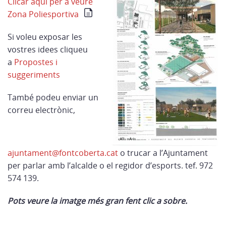
Clicar aquí per a veure
Zona Poliesportiva
Si voleu exposar les
vostres idees cliqueu
a
Propostes i
suggeriments
També podeu enviar un
correu electrònic,
ajuntament@fontcoberta.cat
o trucar a l’Ajuntament
per parlar amb l’alcalde o el regidor d’esports. tef. 972
574 139.
Pots veure la imatge més gran fent clic a sobre.