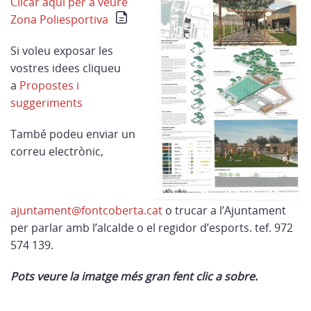
Clicar aquí per a veure
Zona Poliesportiva
Si voleu exposar les
vostres idees cliqueu
a
Propostes i
suggeriments
També podeu enviar un
correu electrònic,
ajuntament@fontcoberta.cat
o trucar a l’Ajuntament
per parlar amb l’alcalde o el regidor d’esports. tef. 972
574 139.
Pots veure la imatge més gran fent clic a sobre.