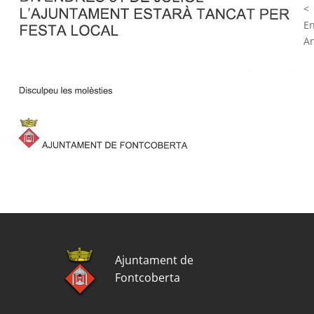
<
E
An
Ajuntament de
Fontcoberta